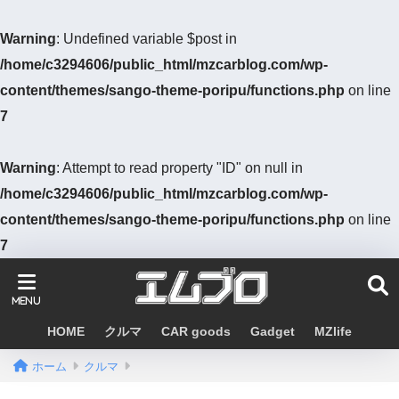
Warning
: Undefined variable $post in
/home/c3294606/public_html/mzcarblog.com/wp-
content/themes/sango-theme-poripu/functions.php
on line
7
Warning
: Attempt to read property "ID" on null in
/home/c3294606/public_html/mzcarblog.com/wp-
content/themes/sango-theme-poripu/functions.php
on line
7
HOME
クルマ
CAR goods
Gadget
MZlife
ホーム
クルマ