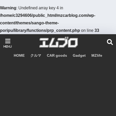
Warning
: Undefined array key 4 in
/home/c3294606/public_html/mzcarblog.com/wp-
content/themes/sango-theme-
poripu/library/functions/prp_content.php
on line
33
HOME
クルマ
CAR goods
Gadget
MZlife