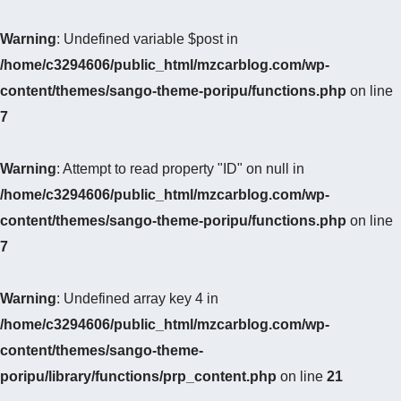
Warning
: Undefined variable $post in
/home/c3294606/public_html/mzcarblog.com/wp-
content/themes/sango-theme-poripu/functions.php
on line
7
Warning
: Attempt to read property "ID" on null in
/home/c3294606/public_html/mzcarblog.com/wp-
content/themes/sango-theme-poripu/functions.php
on line
7
Warning
: Undefined array key 4 in
/home/c3294606/public_html/mzcarblog.com/wp-
content/themes/sango-theme-
poripu/library/functions/prp_content.php
on line
21