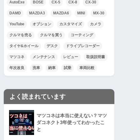
AutoExe
BOSE
CX-5
CX-8
CX-30
DAMD
MAZDA3
MAZDA6
MINI
MX-30
YouTube
オプション
カスタマイズ
カメラ
クルマを売る
クルマを買う
コーティング
タイヤ&ホイール
デスク
ドライブレコーダー
マツコネ
メンテナンス
レビュー
取扱説明書
年次改良
洗車
納車
試乗
車両比較
よく読まれています
マツコネは本当に使えない？マツ
ダコネクト3年使ってわかったこ
と