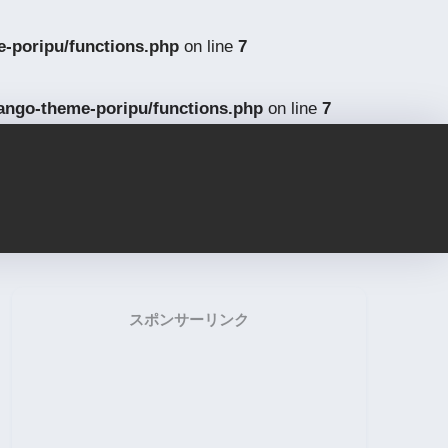
-poripu/functions.php
on line
7
ango-theme-poripu/functions.php
on line
7
スポンサーリンク