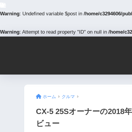
Warning
: Undefined variable $post in
/home/c3294606/pub
Warning
: Attempt to read property "ID" on null in
/home/c32
ホーム
クルマ
CX-5 25Sオーナーの2018
ビュー