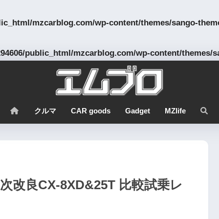
lic_html/mzcarblog.com/wp-content/themes/sango-theme
94606/public_html/mzcarblog.com/wp-content/themes/s
クルマ
CAR goods
Gadget
MZlife
年次改良CX-8XD&25T 比較試乗レ