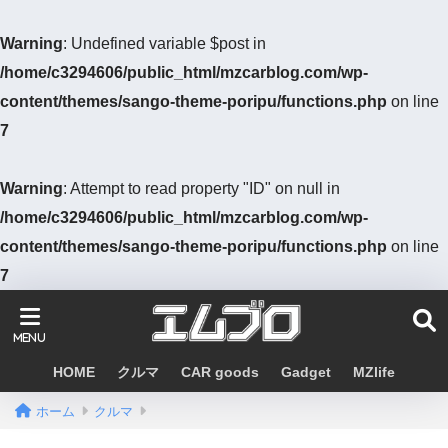
Warning
: Undefined variable $post in
/home/c3294606/public_html/mzcarblog.com/wp-
content/themes/sango-theme-poripu/functions.php
on line
7
Warning
: Attempt to read property "ID" on null in
/home/c3294606/public_html/mzcarblog.com/wp-
content/themes/sango-theme-poripu/functions.php
on line
7
HOME
クルマ
CAR goods
Gadget
MZlife
ホーム
クルマ