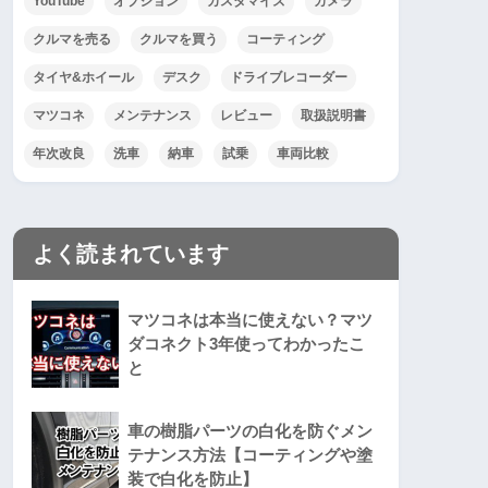
YouTube
オプション
カスタマイズ
カメラ
クルマを売る
クルマを買う
コーティング
タイヤ&ホイール
デスク
ドライブレコーダー
マツコネ
メンテナンス
レビュー
取扱説明書
年次改良
洗車
納車
試乗
車両比較
よく読まれています
マツコネは本当に使えない？マツ
ダコネクト3年使ってわかったこ
と
車の樹脂パーツの白化を防ぐメン
テナンス方法【コーティングや塗
装で白化を防止】