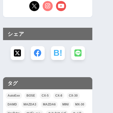
シェア
タグ
AutoExe
BOSE
CX-5
CX-8
CX-30
DAMD
MAZDA3
MAZDA6
MINI
MX-30