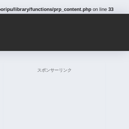
ripu/library/functions/prp_content.php
on line
33
スポンサーリンク