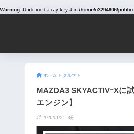
Warning
: Undefined array key 4 in
/home/c3294606/public
ホーム
クルマ
MAZDA3 SKYACTIV
エンジン】
2020/01/21
3分