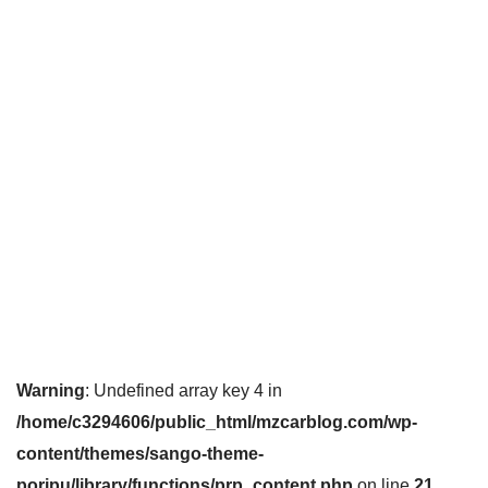
Warning
: Undefined array key 4 in
/home/c3294606/public_html/mzcarblog.com/wp-
content/themes/sango-theme-
poripu/library/functions/prp_content.php
on line
21