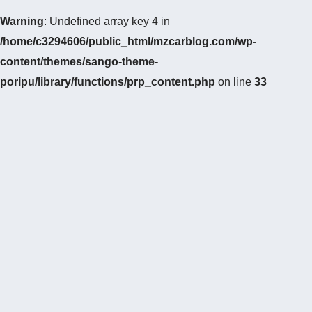
Warning
: Undefined array key 4 in
/home/c3294606/public_html/mzcarblog.com/wp-
content/themes/sango-theme-
poripu/library/functions/prp_content.php
on line
33