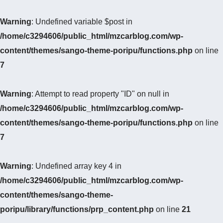
Warning
: Undefined variable $post in
/home/c3294606/public_html/mzcarblog.com/wp-
content/themes/sango-theme-poripu/functions.php
on line
7
Warning
: Attempt to read property "ID" on null in
/home/c3294606/public_html/mzcarblog.com/wp-
content/themes/sango-theme-poripu/functions.php
on line
7
Warning
: Undefined array key 4 in
/home/c3294606/public_html/mzcarblog.com/wp-
content/themes/sango-theme-
poripu/library/functions/prp_content.php
on line
21