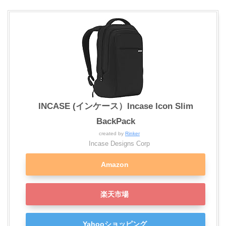
INCASE (インケース）Incase Icon Slim
BackPack
created by
Rinker
Incase Designs Corp
Amazon
楽天市場
Yahooショッピング