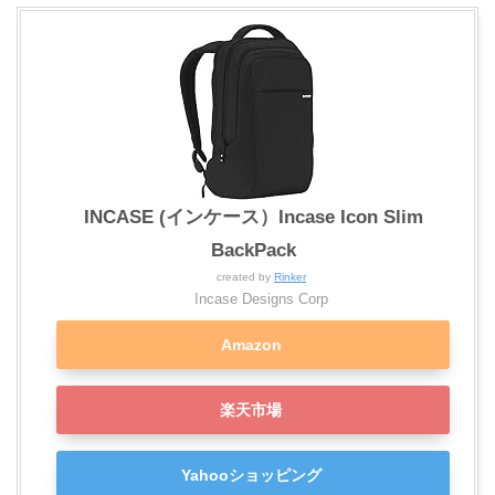
INCASE (インケース）Incase Icon Slim
BackPack
created by
Rinker
Incase Designs Corp
Amazon
楽天市場
Yahooショッピング