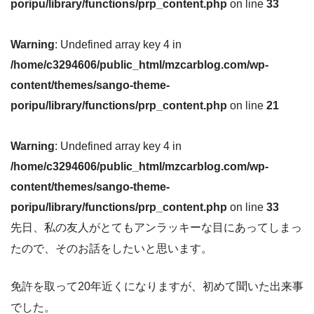
poripu/library/functions/prp_content.php
on line
33
Warning
: Undefined array key 4 in
/home/c3294606/public_html/mzcarblog.com/wp-
content/themes/sango-theme-
poripu/library/functions/prp_content.php
on line
21
Warning
: Undefined array key 4 in
/home/c3294606/public_html/mzcarblog.com/wp-
content/themes/sango-theme-
poripu/library/functions/prp_content.php
on line
33
先日、私の友人がとてもアンラッキーな目にあってしまっ
たので、そのお話をしたいと思います。
免許を取って20年近くになりますが、初めて聞いた出来事
でした。