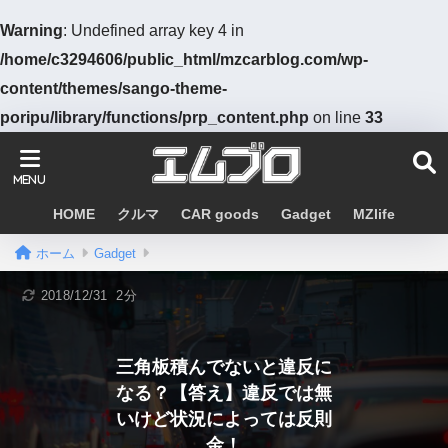
Warning
: Undefined array key 4 in
/home/c3294606/public_html/mzcarblog.com/wp-
content/themes/sango-theme-
poripu/library/functions/prp_content.php
on line
33
HOME
クルマ
CAR goods
Gadget
MZlife
ホーム
Gadget
2018/12/31
2分
三角板積んでないと違反に
なる？【答え】違反では無
いけど状況によっては反則
金！