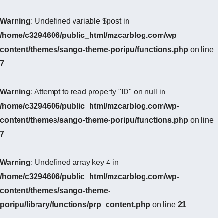
Warning
: Undefined variable $post in
/home/c3294606/public_html/mzcarblog.com/wp-
content/themes/sango-theme-poripu/functions.php
on line
7
Warning
: Attempt to read property "ID" on null in
/home/c3294606/public_html/mzcarblog.com/wp-
content/themes/sango-theme-poripu/functions.php
on line
7
Warning
: Undefined array key 4 in
/home/c3294606/public_html/mzcarblog.com/wp-
content/themes/sango-theme-
poripu/library/functions/prp_content.php
on line
21