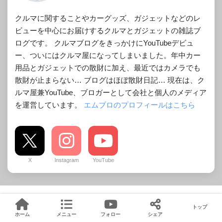
クルマに関することやカーグッズ、ガジェットなどのレ
ビューを中心にお届けするクルマとガジェットの雑誌ブ
ログです。 クルマブログをきっかけにYouTubeデビュ
ー、ついにはクルマ屋になってしまいました。年中カー
用品とガジェットでの散財に加え、最近ではカメラでも
散財が止まらない… ブログはほぼ散財日記… 現在は、ク
ルマ屋兼YouTube、ブロガーとして会社と個人のメディア
を運営しています。
エムブロのプロフィールはこちら
X
Instagram
YouTube
トップ
コメントを残す
ホーム
メニュー
フォロー
シェア