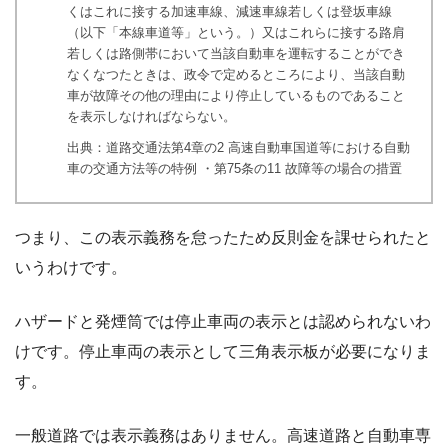
くはこれに接する加速車線、減速車線若しくは登坂車線
（以下「本線車道等」という。）又はこれらに接する路肩
若しくは路側帯において当該自動車を運転することができ
なくなつたときは、政令で定めるところにより、当該自動
車が故障その他の理由により停止しているものであること
を表示しなければならない。
出典：道路交通法第4章の2 高速自動車国道等における自動
車の交通方法等の特例 ・第75条の11 故障等の場合の措置
つまり、この表示義務を怠ったため反則金を課せられたと
いうわけです。
ハザードと発煙筒では停止車両の表示とは認められないわ
けです。停止車両の表示として三角表示板が必要になりま
す。
一般道路では表示義務はありません。高速道路と自動車専