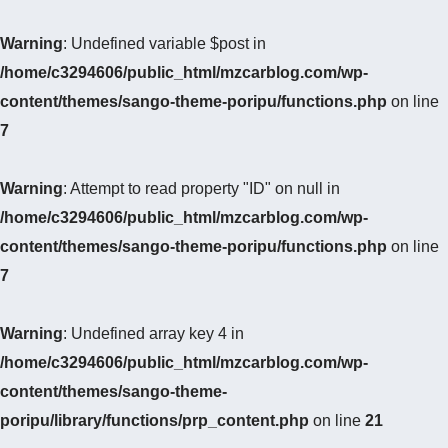
Warning
: Undefined variable $post in
/home/c3294606/public_html/mzcarblog.com/wp-
content/themes/sango-theme-poripu/functions.php
on line
7
Warning
: Attempt to read property "ID" on null in
/home/c3294606/public_html/mzcarblog.com/wp-
content/themes/sango-theme-poripu/functions.php
on line
7
Warning
: Undefined array key 4 in
/home/c3294606/public_html/mzcarblog.com/wp-
content/themes/sango-theme-
poripu/library/functions/prp_content.php
on line
21