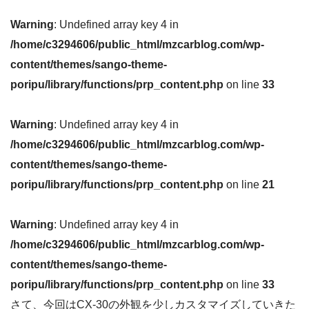
Warning
: Undefined array key 4 in
/home/c3294606/public_html/mzcarblog.com/wp-
content/themes/sango-theme-
poripu/library/functions/prp_content.php
on line
33
Warning
: Undefined array key 4 in
/home/c3294606/public_html/mzcarblog.com/wp-
content/themes/sango-theme-
poripu/library/functions/prp_content.php
on line
21
Warning
: Undefined array key 4 in
/home/c3294606/public_html/mzcarblog.com/wp-
content/themes/sango-theme-
poripu/library/functions/prp_content.php
on line
33
さて、今回はCX-30の外観を少しカスタマイズしていきた