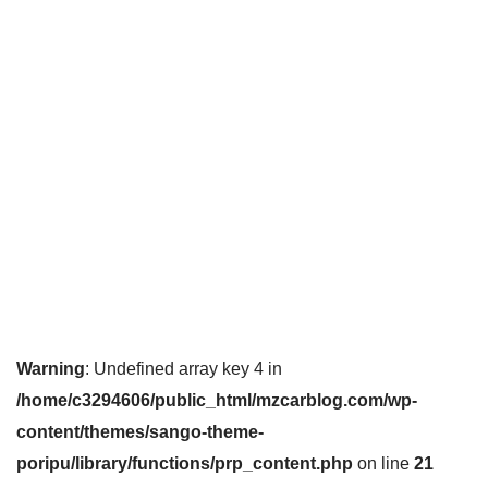
Warning
: Undefined array key 4 in
/home/c3294606/public_html/mzcarblog.com/wp-
content/themes/sango-theme-
poripu/library/functions/prp_content.php
on line
21