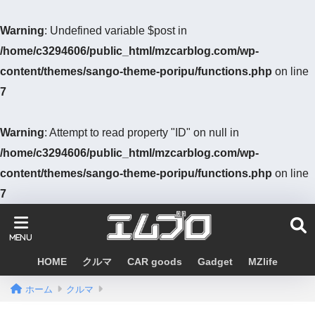
Warning
: Undefined variable $post in
/home/c3294606/public_html/mzcarblog.com/wp-
content/themes/sango-theme-poripu/functions.php
on line
7
Warning
: Attempt to read property "ID" on null in
/home/c3294606/public_html/mzcarblog.com/wp-
content/themes/sango-theme-poripu/functions.php
on line
7
HOME
クルマ
CAR goods
Gadget
MZlife
ホーム
クルマ