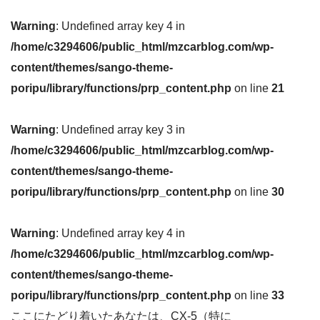
Warning
: Undefined array key 4 in
/home/c3294606/public_html/mzcarblog.com/wp-
content/themes/sango-theme-
poripu/library/functions/prp_content.php
on line
21
Warning
: Undefined array key 3 in
/home/c3294606/public_html/mzcarblog.com/wp-
content/themes/sango-theme-
poripu/library/functions/prp_content.php
on line
30
Warning
: Undefined array key 4 in
/home/c3294606/public_html/mzcarblog.com/wp-
content/themes/sango-theme-
poripu/library/functions/prp_content.php
on line
33
ここにたどり着いたあなたは、CX-5（特に