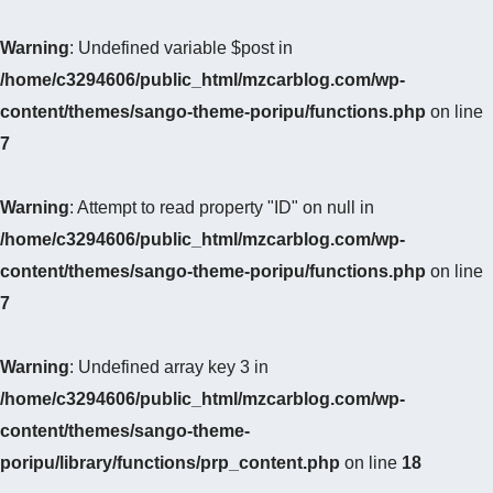
Warning
: Undefined variable $post in
/home/c3294606/public_html/mzcarblog.com/wp-
content/themes/sango-theme-poripu/functions.php
on line
7
Warning
: Attempt to read property "ID" on null in
/home/c3294606/public_html/mzcarblog.com/wp-
content/themes/sango-theme-poripu/functions.php
on line
7
Warning
: Undefined array key 3 in
/home/c3294606/public_html/mzcarblog.com/wp-
content/themes/sango-theme-
poripu/library/functions/prp_content.php
on line
18