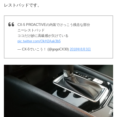
レストパッドです。
CX-5 PROACTIVEの内装でけっこう残念な部分
ニーレストバッド
ココだけ妙に高級感が欠けている
pic.twitter.com/OkH2Aak3b5
— CX-5でいこう！ (@gogoCX30)
2018年8月3日