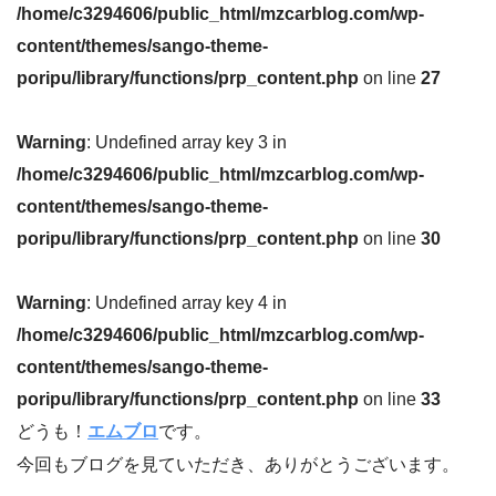
/home/c3294606/public_html/mzcarblog.com/wp-
content/themes/sango-theme-
poripu/library/functions/prp_content.php
on line
27
Warning
: Undefined array key 3 in
/home/c3294606/public_html/mzcarblog.com/wp-
content/themes/sango-theme-
poripu/library/functions/prp_content.php
on line
30
Warning
: Undefined array key 4 in
/home/c3294606/public_html/mzcarblog.com/wp-
content/themes/sango-theme-
poripu/library/functions/prp_content.php
on line
33
どうも！
エムブロ
です。
今回もブログを見ていただき、ありがとうございます。