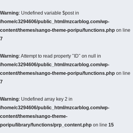
Warning
: Undefined variable $post in
/home/c3294606/public_html/mzcarblog.com/wp-
content/themes/sango-theme-poripu/functions.php
on line
7
Warning
: Attempt to read property "ID" on null in
/home/c3294606/public_html/mzcarblog.com/wp-
content/themes/sango-theme-poripu/functions.php
on line
7
Warning
: Undefined array key 2 in
/home/c3294606/public_html/mzcarblog.com/wp-
content/themes/sango-theme-
poripu/library/functions/prp_content.php
on line
15