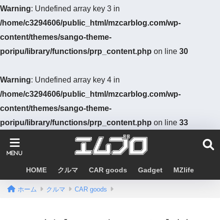
Warning
: Undefined array key 3 in
/home/c3294606/public_html/mzcarblog.com/wp-
content/themes/sango-theme-
poripu/library/functions/prp_content.php
on line
30
Warning
: Undefined array key 4 in
/home/c3294606/public_html/mzcarblog.com/wp-
content/themes/sango-theme-
poripu/library/functions/prp_content.php
on line
33
HOME
クルマ
CAR goods
Gadget
MZlife
ホーム
クルマ
CAR goods