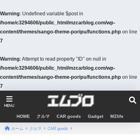
Warning
: Undefined variable $post in
/home/c3294606/public_html/mzcarblog.com/wp-
content/themes/sango-theme-poripu/functions.php
on line
7
Warning
: Attempt to read property "ID" on null in
/home/c3294606/public_html/mzcarblog.com/wp-
content/themes/sango-theme-poripu/functions.php
on line
7
HOME
クルマ
CAR goods
Gadget
MZlife
ホーム
クルマ
CAR goods