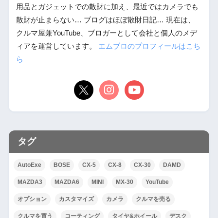
用品とガジェットでの散財に加え、最近ではカメラでも
散財が止まらない… ブログはほぼ散財日記… 現在は、
クルマ屋兼YouTube、ブロガーとして会社と個人のメデ
ィアを運営しています。
エムブロのプロフィールはこち
ら
タグ
AutoExe
BOSE
CX-5
CX-8
CX-30
DAMD
MAZDA3
MAZDA6
MINI
MX-30
YouTube
オプション
カスタマイズ
カメラ
クルマを売る
クルマを買う
コーティング
タイヤ&ホイール
デスク