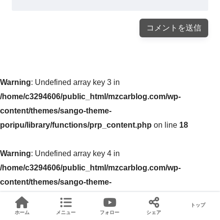
Warning
: Undefined array key 3 in
/home/c3294606/public_html/mzcarblog.com/wp-
content/themes/sango-theme-
poripu/library/functions/prp_content.php
on line
18
Warning
: Undefined array key 4 in
/home/c3294606/public_html/mzcarblog.com/wp-
content/themes/sango-theme-
poripu/library/functions/prp_content.php
on line
21
トップ
ホーム
メニュー
フォロー
シェア