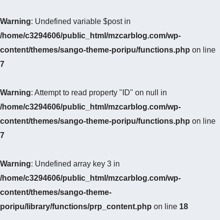
Warning
: Undefined variable $post in
/home/c3294606/public_html/mzcarblog.com/wp-
content/themes/sango-theme-poripu/functions.php
on line
7
Warning
: Attempt to read property "ID" on null in
/home/c3294606/public_html/mzcarblog.com/wp-
content/themes/sango-theme-poripu/functions.php
on line
7
Warning
: Undefined array key 3 in
/home/c3294606/public_html/mzcarblog.com/wp-
content/themes/sango-theme-
poripu/library/functions/prp_content.php
on line
18