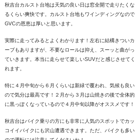
秋吉台カルスト台地は天気の良い日は窓全開で走りたくな
るくらい爽快です。カルスト台地もワインディングなので
GVCの恩恵は厚いと思います。
実際に走ってみるとよくわかります！左右に結構きついカ
ーブもありますが、不要なロールは抑え、スーッと曲がっ
ていきます。本当に走らせて楽しいSUVだと感じさせてく
れます。
特に４月中旬から６月くらいは新緑で覆われ、気候も良い
ので気分は最高です！２月から３月は山焼きの後で全体的
に黒っぽくなっているので４月中旬以降がオススメです！
秋吉台はバイク乗りの方にも非常に人気のスポットでカッ
コイイバイクにも沢山遭遇できます。ただ、バイクも多い
ので運転には注意してくださいね！